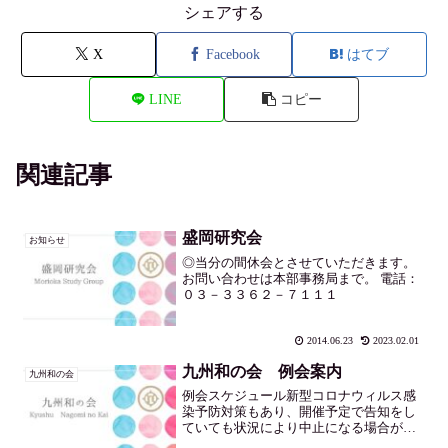
シェアする
X
Facebook
はてブ
LINE
コピー
関連記事
盛岡研究会
お知らせ
◎当分の間休会とさせていただきます。
お問い合わせは本部事務局まで。 電話：
０３－３３６２－７１１１
2014.06.23
2023.02.01
九州和の会 例会案内
九州和の会
例会スケジュール新型コロナウィルス感
染予防対策もあり、開催予定で告知をし
ていても状況により中止になる場合がご
ざいます。参加予定の方は参加される前