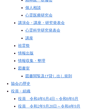
精神統一研修会
個人相談
心霊医療研究会
講演会・講座・研究発表会
心霊科学研究発表会
講座
祖霊祭
情報出版
情報収集・整理
図書室
図書閲覧及び貸し出し規則
協会の歴史
役員・組織
役員 令和4年6月4日～令和6年6月
役員 令和2年9月20日～令和4年9月